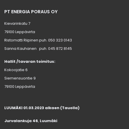
PT ENERGIA PORAUS OY
Kievarinkatu 7
79100 Leppävirta
Ristomatti Riipinen puh.
050 323 0143
Sanna Kauhanen puh.
045 872 8145
Hallit /tavaran toimitus:
Kokoojatie 6
Siemensuontie 9
79100 Leppävirta
LUUMÄKI 01.03.2023 alkaen (Tauolla)
Jurvalankuja 46
,
Luumäki