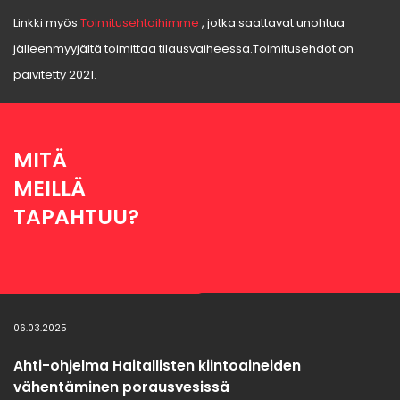
Linkki myös
Toimitusehtoihimme
, jotka saattavat unohtua
jälleenmyyjältä toimittaa tilausvaiheessa.Toimitusehdot on
päivitetty 2021.
MITÄ
MEILLÄ
TAPAHTUU?
06.03.2025
Ahti-ohjelma Haitallisten kiintoaineiden
vähentäminen porausvesissä