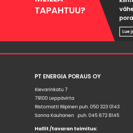
kiin
TAPAHTUU?
väh
pora
Lue 
PT ENERGIA PORAUS OY
Kievarinkatu 7
79100 Leppävirta
Ristomatti Riipinen puh.
050 323 0143
Sanna Kauhanen puh.
045 872 8145
Hallit /tavaran toimitus: