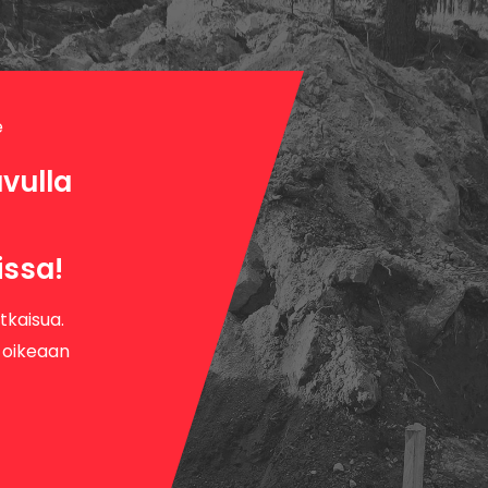
e
vulla
ssa!
tkaisua.
 oikeaan