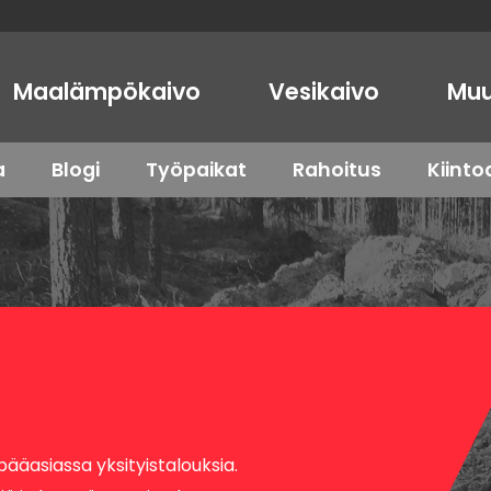
Maalämpökaivo
Vesikaivo
Muu
a
Blogi
Työpaikat
Rahoitus
Kiint
ääasiassa yksityistalouksia.