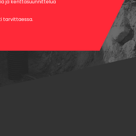
 ja kenttäsuunnittelua
 tarvittaessa.