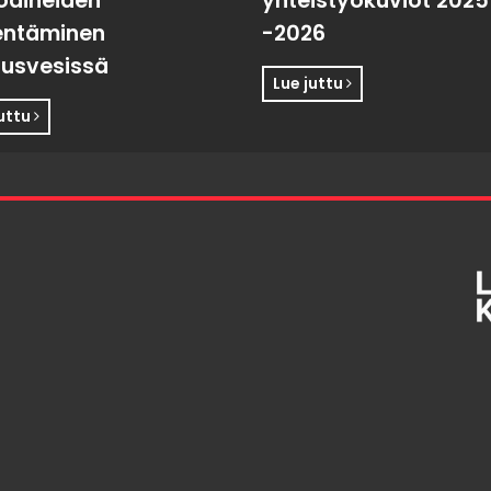
toaineiden
yhteistyökuviot 2025
entäminen
-2026
usvesissä
Lue juttu
juttu