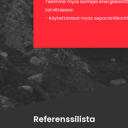
Teemme myös isompia energiakenttiä
tarvittaessa.
- käytettävissä myös separointikontti
Referenssilista