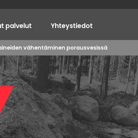
t palvelut
Yhteystiedot
oaineiden vähentäminen porausvesissä