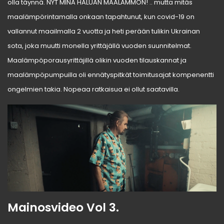
olla täynnä. NYT MINÄ HALUAN MAALÄMMÖN! .. mutta mitäs
maalämpörintamalla onkaan tapahtunut, kun covid-19 on
vallannut maailmalla 2 vuotta ja heti perään tulikin Ukrainan
sota, joka muutti monella yrittäjällä vuoden suunnitelmat.
Maalämpöporausyrittäjillä olikin vuoden tilauskannat ja
maalämpöpumpuilla oli ennätyspitkät toimitusajat kompenentti
ongelmien takia. Nopeaa ratkaisua ei ollut saatavilla.
Mainosvideo Vol 3.