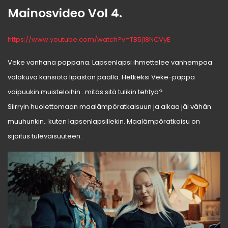
Mainosvideo Vol 4.
https://www.youtube.com/watch?v=TB5j18NCVyE
Veke vanhana pappana. Lapsenlapsi ihmettelee vanhempaa
valokuva kansiota lipaston päällä. Hetkeksi Veke-pappa
vaipuukin muisteloihin.. mitäs sitä tulikin tehtyä?
Siirryin huolettomaan maalämpöratkaisuun ja aikaa jäi vähän
muuhunkin.. kuten lapsenlapsillekin. Maalämpöratkaisu on
sijoitus tulevaisuuteen.