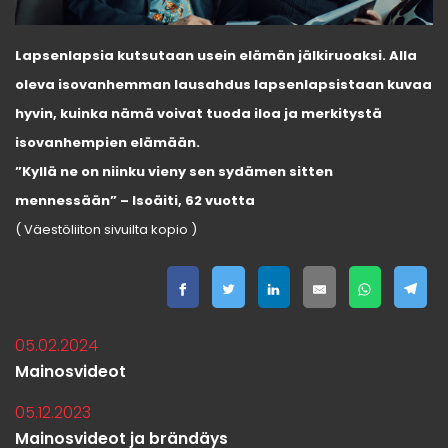
Lapsenlapsia kutsutaan usein elämän jälkiruoaksi. Alla
oleva isovanhemman lausahdus lapsenlapsistaan kuvaa
hyvin, kuinka nämä voivat tuoda iloa ja merkitystä
isovanhempien elämään.
”Kyllä ne on niinku vieny sen sydämen sitten
mennessään” – Isoäiti, 62 vuotta
( Väestöliiton sivuilta kopio )
05.02.2024
Mainosvideot
05.12.2023
Mainosvideot ja brändäys