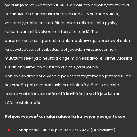
työntekijöitä,vaikka tähän tuntuisikin olevan paljon työtä tarjolla.
Porakaivojen puhdistusta suositellaan 3- 5 vuoden välein,
vesianalyysi olisi ensimmäinen oikea ratkaisu jolla pystyy
katsomaan mitä kaivoon on tarvetta tehdä. Tien
parannukset,muut poratut maalämpökaivot ja porakaivot sekä
räjäytystyöt voivat vaikuttaa pohjaveden virtaussuunnan
muuttumiseen ja aiheuttaa ongelmia vesikaivolle. Viime vuosina
suurin ongelma on ollut liian kuivat syksyt jolloin
pohjavesivarannot eivät ole päässeet täyttymään ja tämä tulee
näkymään pohjaveden laskuna jolloin käyttövesikaivoista
laskee vesi eikä vesi enää riitä käyttöön ja vettä joudutaan
säännöstelemään.
Pohjois-savon/karjalan alueella kaivojen pesuja tekee
Lokapalvelu Siili Oy puh.040 123 9944 (Leppävirta)