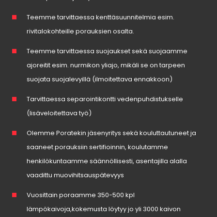
Teemme tarvittaessa kenttäsuunnitelmia esim.
rivitalokohteille porauksien osalta.
Teemme tarvittaessa suojaukset sekä suojaamme
ajoreitit esim. nurmikon yliajo, mikäli se on tarpeen
suojata suojalevyillä (ilmoitettava ennakkoon)
Tarvittaessa separointikontti vedenpuhdistukselle
(lisäveloitettava työ)
Olemme Poratekin jäsenyritys sekä kouluttautuneet ja
saaneet porauksiin sertifioinnin, koulutamme
henkilökuntaamme säännöllisesti, asentajilla alalla
vaadittu muovihitsauspätevyys
Vuosittain poraamme 350-500 kpl
lämpökaivoja,kokemusta löytyy jo yli 3000 kaivon