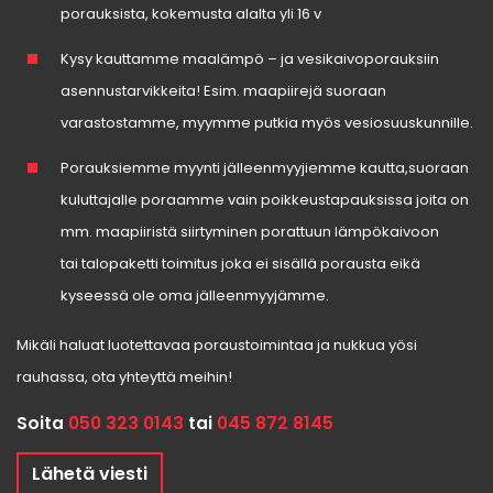
porauksista, kokemusta alalta yli 16 v
Kysy kauttamme maalämpö – ja vesikaivoporauksiin
asennustarvikkeita! Esim. maapiirejä suoraan
varastostamme, myymme putkia myös vesiosuuskunnille.
Porauksiemme myynti jälleenmyyjiemme kautta,suoraan
kuluttajalle poraamme vain poikkeustapauksissa joita on
mm. maapiiristä siirtyminen porattuun lämpökaivoon
tai talopaketti toimitus joka ei sisällä porausta eikä
kyseessä ole oma jälleenmyyjämme.
Mikäli haluat luotettavaa poraustoimintaa ja nukkua yösi
rauhassa, ota yhteyttä meihin!
Soita
050 323 0143
tai
045 872 8145
Lähetä viesti