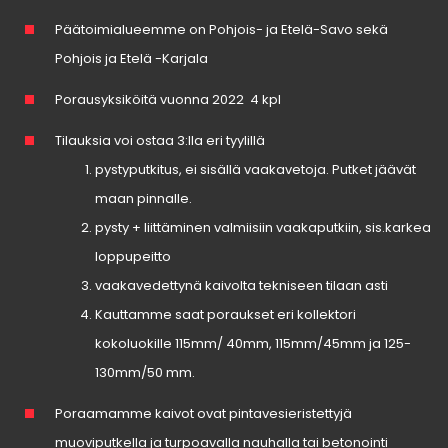
Päätoimialueemme on Pohjois- ja Etelä-Savo sekä
Pohjois ja Etelä -Karjala
Porausyksiköitä vuonna 2022 4 kpl
Tilauksia voi ostaa 3:lla eri tyylillä
pystyputkitus, ei sisällä vaakavetoja. Putket jäävät
maan pinnalle.
pysty + liittäminen valmiisiin vaakaputkiin, sis.karkea
loppupeitto
vaakavedettynä kaivolta tekniseen tilaan asti
Kauttamme saat poraukset eri kollektori
kokoluokille 115mm/ 40mm, 115mm/45mm ja 125-
130mm/50 mm.
Poraamamme kaivot ovat pintavesieristettyjä
muoviputkella ja turpoavalla nauhalla tai betonointi