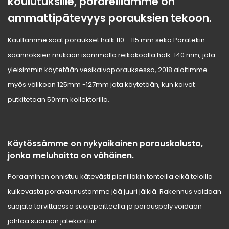
koulutuksille, porareillamme on
ammattipätevyys porauksien tekoon.
Kauttamme saat poraukset halk.110 - 115 mm sekä Poratekin
säännöksien mukaan isommalla reikäkoolla halk. 140 mm, jota
yleisimmin käytetään vesikaivoporauksessa, 2018 aloitimme
myös välikoon 125mm -127mm jota käytetään, kun kaivot
putkitetaan 50mm kollektorilla.
Käytössämme on nykyaikainen porauskalusto,
jonka meluhaitta on vähäinen.
Poraaminen onnistuu kätevästi pienilläkin tonteilla eikä teloilla
kulkevasta poravaunustamme jää juuri jälkiä. Rakennus voidaan
suojata tarvittaessa suojapeitteellä ja porauspöly voidaan
johtaa suoraan jätekonttiin.