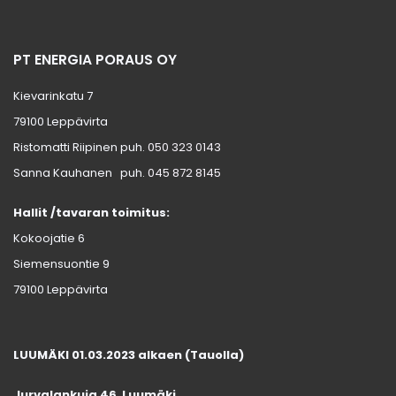
PT ENERGIA PORAUS OY
Kievarinkatu 7
79100 Leppävirta
Ristomatti Riipinen puh.
050 323 0143
Sanna Kauhanen puh.
045 872 8145
Hallit /tavaran toimitus:
Kokoojatie 6
Siemensuontie 9
79100 Leppävirta
LUUMÄKI 01.03.2023 alkaen (Tauolla)
Jurvalankuja 46
,
Luumäki