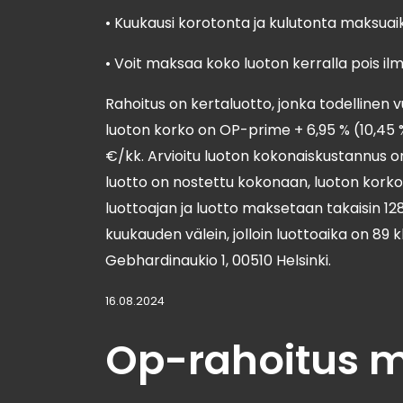
• Kuukausi korotonta ja kulutonta maksuai
• Voit maksaa koko luoton kerralla pois ilma
Rahoitus on kertaluotto, jonka todellinen v
luoton korko on OP-prime + 6,95 % (10,45 
€/kk. Arvioitu luoton kokonaiskustannus on
luotto on nostettu kokonaan, luoton kork
luottoajan ja luotto maksetaan takaisin 1
kuukauden välein, jolloin luottoaika on 89
Gebhardinaukio 1, 00510 Helsinki.
16.08.2024
Op-rahoitus 