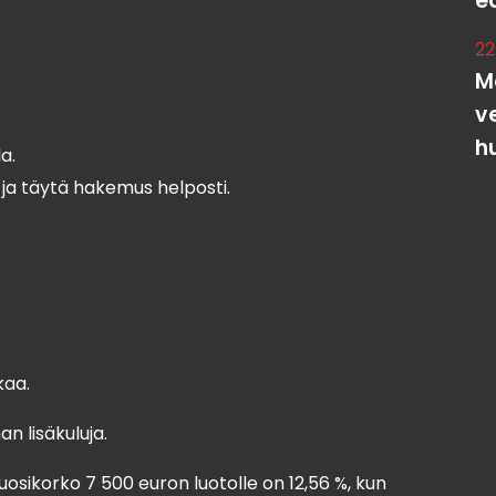
e
22
M
v
h
a.
a ja täytä hakemus helposti.
kaa.
n lisäkuluja.
uosikorko 7 500 euron luotolle on 12,56 %, kun