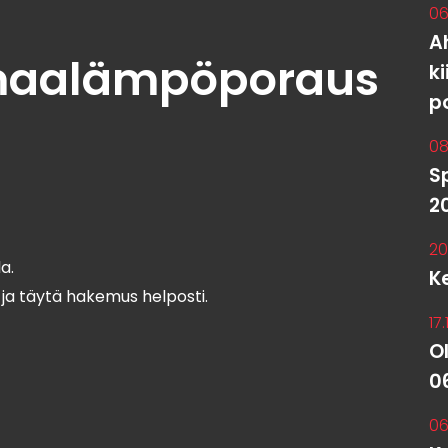
06
A
maalämpöporaus
k
p
08
S
2
20
a.
K
a ja täytä hakemus helposti.
17
O
0
06