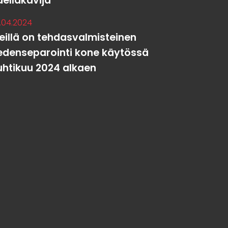
delläkävijä
.04.2024
eillä on tehdasvalmisteinen
edenseparointi kone käytössä
uhtikuu 2024 alkaen