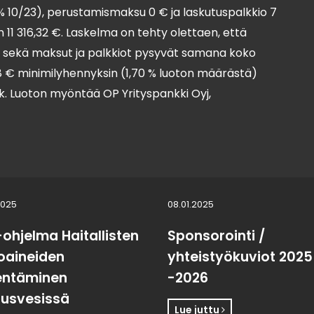
% 10/23), perustamismaksu 0 € ja laskutuspalkkio 7
 11 316,32 €. Laskelma on tehty olettaen, että
o sekä maksut ja palkkiot pysyvät samana koko
28 € minimilyhennyksin (1,70 % luoton määrästä)
 kk. Luoton myöntää OP Yrityspankki Oyj,
2025
08.01.2025
-ohjelma Haitallisten
Sponsorointi /
toaineiden
yhteistyökuviot 2025
entäminen
-2026
usvesissä
Lue juttu