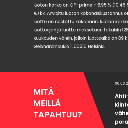
luoton korko on OP-prime + 6,95 % (10,45 
€/kk. Arvioitu luoton kokonaiskustannus on
luotto on nostettu kokonaan, luoton kork
luottoajan ja luotto maksetaan takaisin 1
kuukauden välein, jolloin luottoaika on 89
Gebhardinaukio 1, 00510 Helsinki.
06.03.
MITÄ
Ahti
MEILLÄ
kiin
TAPAHTUU?
väh
pora