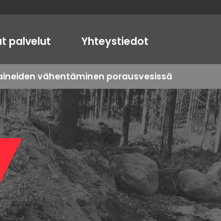
t palvelut
Yhteystiedot
oaineiden vähentäminen porausvesissä