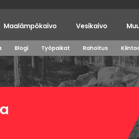
Maalämpökaivo
Vesikaivo
Muu
a
Blogi
Työpaikat
Rahoitus
Kiint
ta