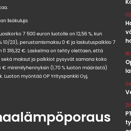
K
kaa.
02
n lisäkuluja.
Ha
v
uosikorko 7 500 euron luotolle on 12,56 %, kun
h
% 10/23), perustamismaksu 0 € ja laskutuspalkkio 7
 11 316,32 €. Laskelma on tehty olettaen, että
16
o sekä maksut ja palkkiot pysyvät samana koko
O
28 € minimilyhennyksin (1,70 % luoton määrästä)
l
 kk. Luoton myöntää OP Yrityspankki Oyj,
24
V
21
maalämpöporaus
P
t