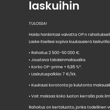
laskuihin
TULOSSA!
Hoida hankintasi vaivatta OP:n rahoituksell
Laske itsellesi sopiva kuukausierä laskurill
• Rahoitus 2 500–50 000 €.
• Joustava takaisinmaksuaika.
• Korko OP-prime + 6,95 %*.
• Laskutuspalkkio 7 €/kk.
• Kuukausi korotonta ja kulutonta maksuai
• Voit maksaa koko luoton kerralla pois ilma
Rahoitus on kertaluotto, jonka todellinen v