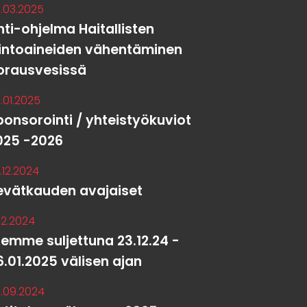
.03.2025
hti-ohjelma Haitallisten
iintoaineiden vähentäminen
orausvesissä
.01.2025
ponsorointi / yhteistyökuviot
025 -2026
.12.2024
evätkauden avajaiset
.12.2024
lemme suljettuna 23.12.24 -
6.01.2025 välisen ajan
.09.2024