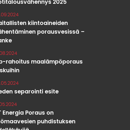
otitalousvähennys 2025
.09.2024
itallisten kiintoaineiden
ähentäminen porausvesissä –
anke
.08.2024
p-rahoitus maalämpöporaus
askuihin
.05.2024
eden separointi esite
.05.2024
T Energia Poraus on
yömaavesien puhdistuksen