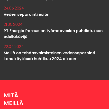
24.05.2024
Veden separointi esite
21.05.2024
PT Energia Poraus on työmaavesien puhdistuksen
edelläkävijä
22.04.2024
Meillä on tehdasvalmisteinen vedenseparointi
kone käytössä huhtikuu 2024 alkaen
MITÄ
MEILLÄ