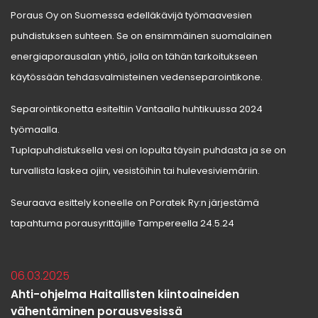
Poraus Oy on Suomessa edelläkävijä työmaavesien
puhdistuksen suhteen. Se on ensimmäinen suomalainen
energiaporausalan yhtiö, jolla on tähän tarkoitukseen
käytössään tehdasvalmisteinen vedenseparointikone.
Separointikonetta esiteltiin Vantaalla huhtikuussa 2024
työmaalla.
Tuplapuhdistuksella vesi on lopulta täysin puhdasta ja se on
turvallista laskea ojiin, vesistöihin tai hulevesiviemäriin.
Seuraava esittely koneelle on Poratek Ry:n järjestämä
tapahtuma porausyrittäjille Tampereella 24.5.24
06.03.2025
Ahti-ohjelma Haitallisten kiintoaineiden
vähentäminen porausvesissä