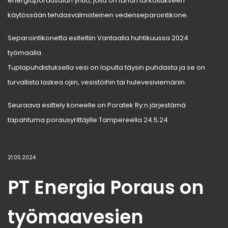
energiaporausalan yhtiö, jolla on tähän tarkoitukseen
käytössään tehdasvalmisteinen vedenseparointikone.
Separointikonetta esiteltiin Vantaalla huhtikuussa 2024
työmaalla.
Tuplapuhdistuksella vesi on lopulta täysin puhdasta ja se on
turvallista laskea ojiin, vesistöihin tai hulevesiviemäriin.
Seuraava esittely koneelle on Poratek Ry:n järjestämä
tapahtuma porausyrittäjille Tampereella 24.5.24
21.05.2024
PT Energia Poraus on
työmaavesien