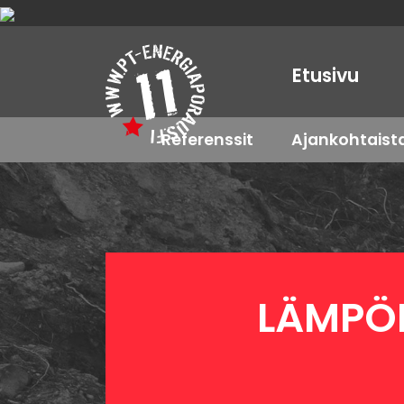
Etusivu
Referenssit
Ajankohtaist
LÄMPÖ