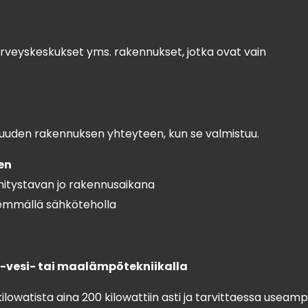
 terveyskeskukset yms. rakennukset, jotka ovat vain
uuden rakennuksen yhteyteen, kun se valmistuu.
en
tystavan jo rakennusaikana
mmällä sähköteholla
-vesi- tai maalämpötekniikalla
lowatista aina 200 kilowattiin asti ja tarvittaessa useamp