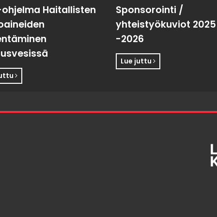
-ohjelma Haitallisten
Sponsorointi /
toaineiden
yhteistyökuviot 2025
entäminen
-2026
usvesissä
Lue juttu
juttu