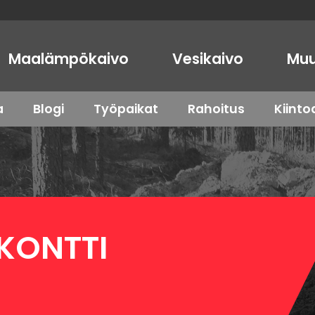
Maalämpökaivo
Vesikaivo
Muu
a
Blogi
Työpaikat
Rahoitus
Kiint
KONTTI