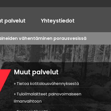
t palvelut
Yhteystiedot
oaineiden vähentäminen porausvesissä
Muut palvelut
Tietoa kotitalousvähennyksestä
Tuloilmalaitteet painovoimaiseen
ilmanvaihtoon