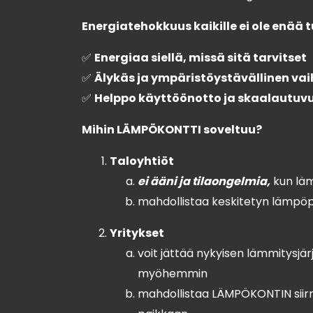
Energiatehokkuus kaikille ei ole enää t
✅
Energiaa siellä, missä sitä tarvitset
✅
Älykäs ja ympäristöystävällinen va
✅
Helppo käyttöönotto ja skaalautuv
Mihin LÄMPÖKONTTI soveltuu?
Taloyhtiöt
ei ääni ja tilaongelmia,
kun läm
mahdollistaa keskitetyn lämpöpu
Yritykset
voit jättää nykyisen lämmitysjär
myöhemmin
mahdollistaa LÄMPÖKONTIN siirro