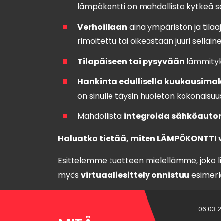
lämpökontti on mahdollista kytkeä sa
Verhoillaan
aina ympäristön ja tilaaj
rimoitettu tai oikeastaan juuri sellain
Tilapäiseen tai pysyvään
lämmityk
Hankinta edullisella kuukausimak
on sinulle täysin huoleton kokonaisuu
Mahdollista
integroida sähköauton 
Haluatko tietää, miten LÄMPÖKONTTI voi
Esittelemme tuotteen mielellämme, joko 
myös
virtuaaliesittely onnistuu
esimerki
06.03.