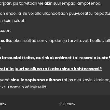
rjaan, jos tarvitaan vieläkin suurempaa lämpötehoa.
an ehdoilla. Se voi olla ulkonäöltään puuvuorattu, teipattu
en kuin haluat.
seen.
sulla
, joka sisältää sen ylläpidon ja tarvittavat huollot, jol
s.
latauslaitteita, aurinkokeräimet tai reserviakusto
 olla juuri se oikea ratkaisu sinun kohteessasi?
livenä
sinulle sopivana aikana
tai jos olet kovin kiireinen,
ksi Teamsin välityksellä.
2025
08.01.2025