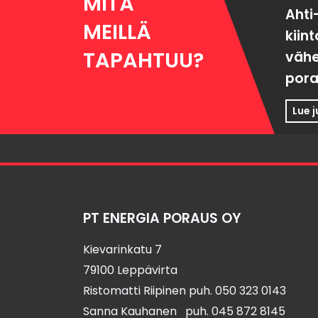
MITÄ
Ahti
MEILLÄ
kiin
TAPAHTUU?
väh
pora
Lue 
PT ENERGIA PORAUS OY
Kievarinkatu 7
79100 Leppävirta
Ristomatti Riipinen puh.
050 323 0143
Sanna Kauhanen puh.
045 872 8145