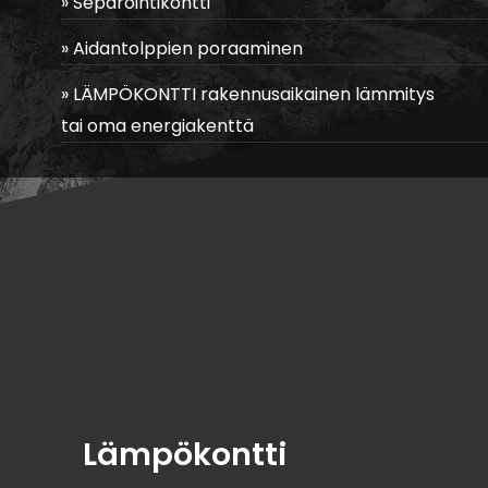
Separointikontti
Aidantolppien poraaminen
LÄMPÖKONTTI rakennusaikainen lämmitys
tai oma energiakenttä
Lämpökontti