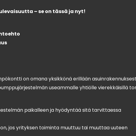
ulevaisuutta – se on tässä ja nyt!
ihtoehto
uus
pökontti on omana yksikkönä erillään asuinrakennukses
mppujärjestelmän useammalle yhtiölle vierekkäisillä ton
jestelmän paikalleen ja hyödyntää sitä tarvittaessa
n, jos yrityksen toiminta muuttuu tai muuttaa uuteen