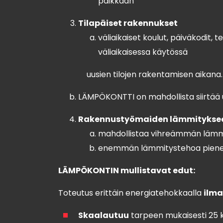
paikkaan
Tilapäiset rakennukset
väliaikaiset koulut, päiväkodit,
väliaikaisessa käytössä
uusien tilojen rakentamisen aikana.
LÄMPÖKONTTI on mahdollista siirtää 
Rakennustyömaiden lämmitykse
mahdollistaa vihreämmän lämmi
enemmän lämmitystehoa piene
LÄMPÖKONTIN mullistavat edut:
Toteutus erittäin energiatehokkaalla
ilma
Skaalautuu
tarpeen mukaisesti 25 ki