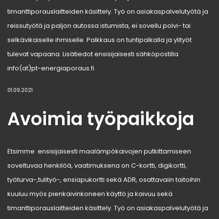
timanttiporauslaitteiden käsittely. Työ on asiakaspalvelutyötä ja
reissutyötä ja paljon autossa istumista, ei sovellu polvi- tai
selkävikaiselle ihmiselle. Palkkaus on tuntipalkalla ja ylityöt
tulevat vapaana. Lisätiedot ensisijaisesti sähköpostilla
info(at)pt-energiaporaus.fi
01.09.2021
Avoimia työpaikkoja
Etsimme ensisijaisesti maalämpökaivojen putkittamiseen
soveltuvaa henkilöä, vaatimuksena on C-kortti, digikortti,
työturva-,tulityö-, ensiapukortti sekä ADR, osattavaiin taitoihin
kuuluu myös pienkaivinkoneen käyttö ja kaivuu sekä
timanttiporauslaitteiden käsittely. Työ on asiakaspalvelutyötä ja