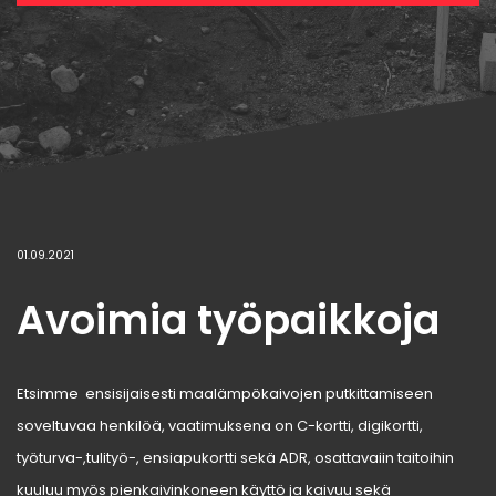
01.09.2021
Avoimia työpaikkoja
Etsimme ensisijaisesti maalämpökaivojen putkittamiseen
soveltuvaa henkilöä, vaatimuksena on C-kortti, digikortti,
työturva-,tulityö-, ensiapukortti sekä ADR, osattavaiin taitoihin
kuuluu myös pienkaivinkoneen käyttö ja kaivuu sekä