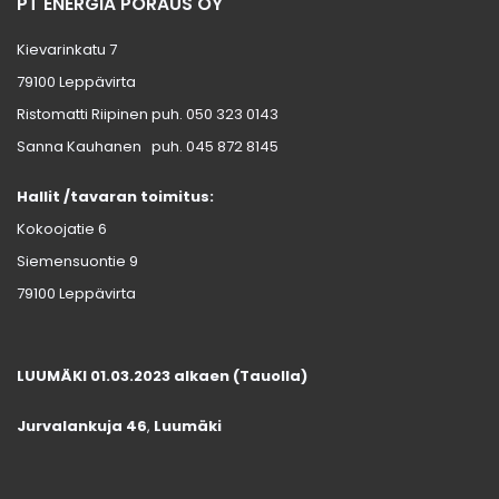
PT ENERGIA PORAUS OY
Kievarinkatu 7
79100 Leppävirta
Ristomatti Riipinen puh.
050 323 0143
Sanna Kauhanen puh.
045 872 8145
Hallit /tavaran toimitus:
Kokoojatie 6
Siemensuontie 9
79100 Leppävirta
LUUMÄKI 01.03.2023 alkaen (Tauolla)
Jurvalankuja 46
,
Luumäki