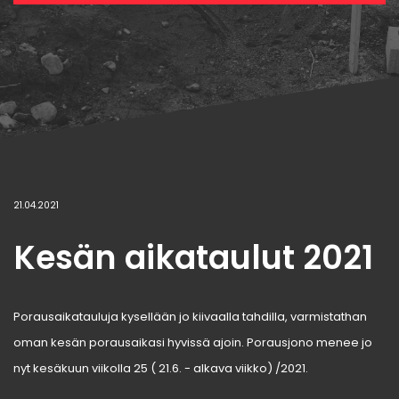
21.04.2021
Kesän aikataulut 2021
Porausaikatauluja kysellään jo kiivaalla tahdilla, varmistathan
oman kesän porausaikasi hyvissä ajoin. Porausjono menee jo
nyt kesäkuun viikolla 25 ( 21.6. - alkava viikko) /2021.