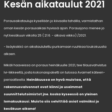
Kesän aikataulut 2021
Porausaikatauluja kysellään jo kiivaalla tahdilla, varmistathan
oman kesän porausaikasi hyvissä ajoin. Porausjono menee jo
nyt kesäkuun viikolla 25 ( 21.6. - alkava viikko) /2021.
- lisäyksikkö on aikataulutettu purkamaan ruuhkaa toukokuusta
alkaen.
Mikäli haaveissa on poraus heinäkuulle 2021, tee tilausvahvistus
lvi-liikkeeltä, josta kokonaispaketti on tulossa Avaimet käteen-
periaatteella.
Heinäkuussa on hyvä muistaa, että
rakennusvalvonnat ovat kiinni ja useimmat
suunnittelutoimistot jne. koska kyseessä on yleinen
lomakuukausi. Muista siis selvittää asiat valmiiksi jo
kesäkuun aikana!