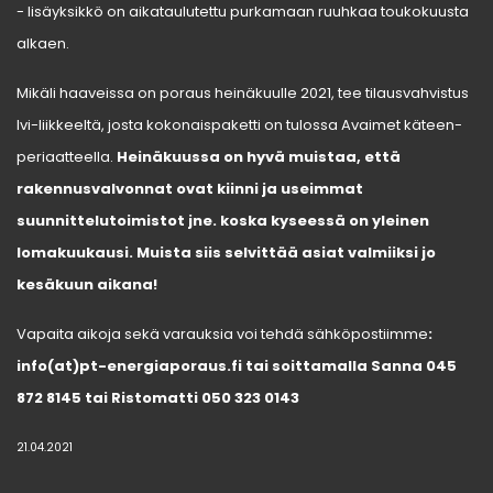
- lisäyksikkö on aikataulutettu purkamaan ruuhkaa toukokuusta
alkaen.
Mikäli haaveissa on poraus heinäkuulle 2021, tee tilausvahvistus
lvi-liikkeeltä, josta kokonaispaketti on tulossa Avaimet käteen-
periaatteella.
Heinäkuussa on hyvä muistaa, että
rakennusvalvonnat ovat kiinni ja useimmat
suunnittelutoimistot jne. koska kyseessä on yleinen
lomakuukausi. Muista siis selvittää asiat valmiiksi jo
kesäkuun aikana!
Vapaita aikoja sekä varauksia voi tehdä sähköpostiimme
:
info(at)pt-energiaporaus.fi tai soittamalla Sanna 045
872 8145 tai Ristomatti 050 323 0143
21.04.2021