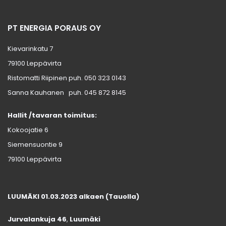
PT ENERGIA PORAUS OY
Kievarinkatu 7
79100 Leppävirta
Ristomatti Riipinen puh.
050 323 0143
Sanna Kauhanen puh.
045 872 8145
Hallit /tavaran toimitus:
Kokoojatie 6
Siemensuontie 9
79100 Leppävirta
LUUMÄKI 01.03.2023 alkaen (Tauolla)
Jurvalankuja 46
,
Luumäki