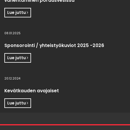
vähentäminen porausvesissä
Lue juttu
08.01.2025
Sponsorointi / yhteistyökuviot 2025 -2026
Lue juttu
20.12.2024
Kevätkauden avajaiset
Lue juttu