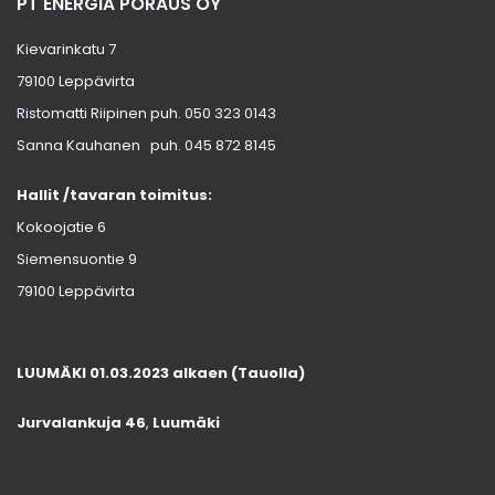
PT ENERGIA PORAUS OY
Kievarinkatu 7
79100 Leppävirta
Ristomatti Riipinen puh.
050 323 0143
Sanna Kauhanen puh.
045 872 8145
Hallit /tavaran toimitus:
Kokoojatie 6
Siemensuontie 9
79100 Leppävirta
LUUMÄKI 01.03.2023 alkaen (Tauolla)
Jurvalankuja 46
,
Luumäki